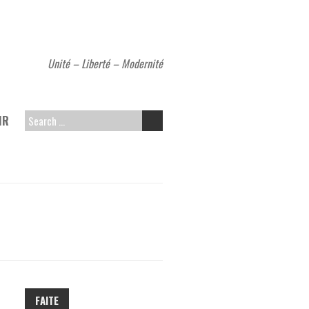
Unité – Liberté – Modernité
MR
SEARCH
FOR:
FAITE