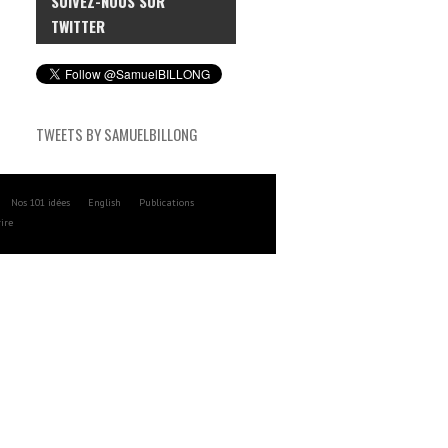
SUIVEZ-NOUS SUR
TWITTER
TWEETS BY SAMUELBILLONG
Nos 101 idées
English
Publications
ire