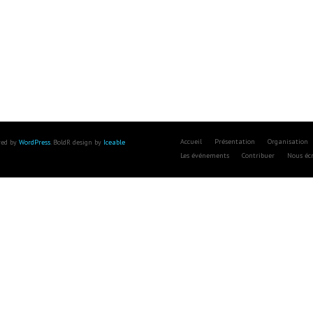
Accueil
Présentation
Organisation
red by
WordPress
. BoldR design by
Iceable
Les événements
Contribuer
Nous écr
Close
this
module