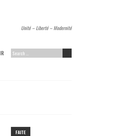
Unité – Liberté – Modernité
MR
SEARCH
FOR:
FAITE