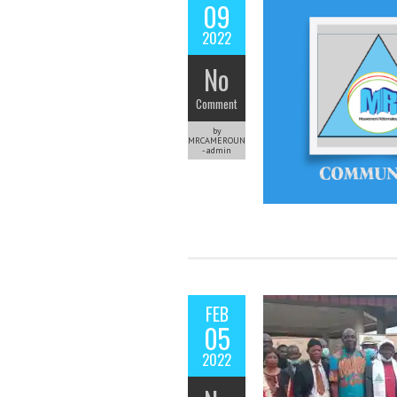
09
2022
No
Comment
by
MRCAMEROUN
-admin
FEB
05
2022