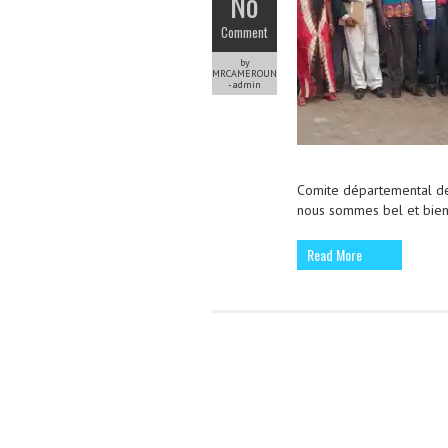
No
Comment
by
MRCAMEROUN
-admin
Comite départemental de 
nous sommes bel et bien
Read More