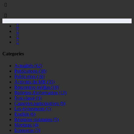
Categories
Actualités
(62)
Publications
(38)
Publication
(36)
Activités du MR
(35)
Rencontres médias
(19)
Bulletins d'information
(12)
Non classé
(9)
Causeries participatives
(9)
Les événements
(7)
English
(6)
Réunions statutaires
(5)
Meetings
(4)
Economie
(3)