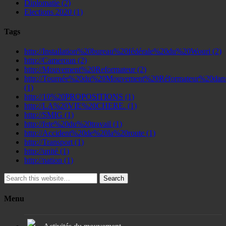
Diplomatie
(2)
Elections 2020
(1)
Tags
http://Installation%20bureau%20fédérale%20du%20Wouri
(2)
http://Cameroun
(2)
http://Mouvement%20Reformateur
(2)
http://Tournée%20du%20Mouvement%20Réformateur%20dans
(1)
http://10%20PROPOSITIONS
(1)
http://LA%20VIE%20CHERE.
(1)
http://SMIG
(1)
http://fete%20du%20travail
(1)
http://Accident%20de%20la%20route
(1)
http://Transport
(1)
http://unité
(1)
http://nation
(1)
Search
Menu