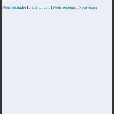
Nous rejoindre
I
Faire un don
I
Nous soutenir
I
Nous écrire
Close
this
module
Devenez abonné(e) !
Inscrivez-vous à notre newsletter pour
rester informé(e) de l’actualité de notre
parti, de nos engagements et de nos
actions pour un avenir meilleur.
Rejoignez-nous et participez au